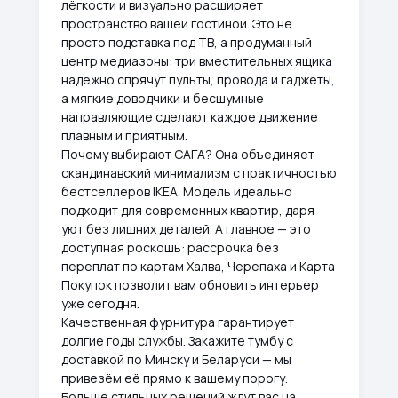
лёгкости и визуально расширяет
пространство вашей гостиной. Это не
просто подставка под ТВ, а продуманный
центр медиазоны: три вместительных ящика
надежно спрячут пульты, провода и гаджеты,
а мягкие доводчики и бесшумные
направляющие сделают каждое движение
плавным и приятным.
Почему выбирают САГА? Она объединяет
скандинавский минимализм с практичностью
бестселлеров IKEA. Модель идеально
подходит для современных квартир, даря
уют без лишних деталей. А главное — это
доступная роскошь: рассрочка без
переплат по картам Халва, Черепаха и Карта
Покупок позволит вам обновить интерьер
уже сегодня.
Качественная фурнитура гарантирует
долгие годы службы. Закажите тумбу с
доставкой по Минску и Беларуси — мы
привезём её прямо к вашему порогу.
Больше стильных решений ждут вас на