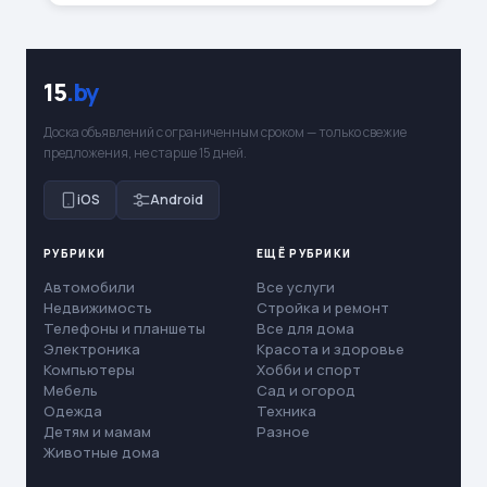
15
.by
Доска объявлений с ограниченным сроком — только свежие
предложения, не старше 15 дней.
iOS
Android
РУБРИКИ
ЕЩЁ РУБРИКИ
Автомобили
Все услуги
Недвижимость
Стройка и ремонт
Телефоны и планшеты
Все для дома
Электроника
Красота и здоровье
Компьютеры
Хобби и спорт
Мебель
Сад и огород
Одежда
Техника
Детям и мамам
Разное
Животные дома