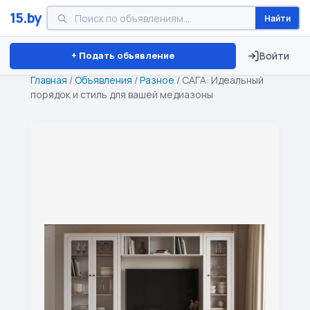
15.by
Найти
Минск
Витебск
Брест
⏱ ТОЛЬКО 15 ДНЕЙ
+ Подать объявление
Войти
Главная
/
Объявления
/
Разное
/
САГА: Идеальный
порядок и стиль для вашей медиазоны