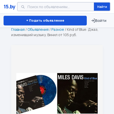
15.by
Найти
Минск
Витебск
Брест
⏱ ТОЛЬКО 15 ДНЕЙ
+ Подать объявление
Войти
Главная
/
Объявления
/
Разное
/
Kind of Blue: Джаз,
изменивший музыку. Винил от 105 руб.