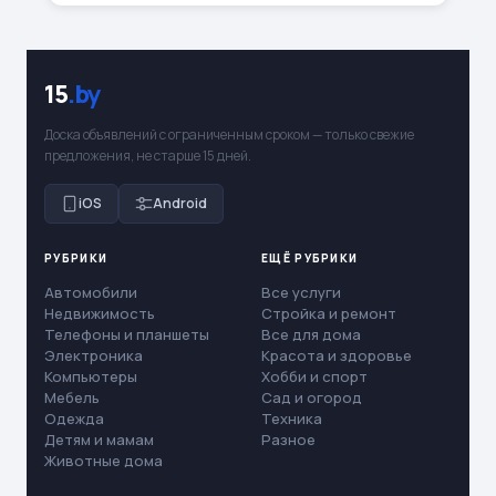
15
.by
Доска объявлений с ограниченным сроком — только свежие
предложения, не старше 15 дней.
iOS
Android
РУБРИКИ
ЕЩЁ РУБРИКИ
Автомобили
Все услуги
Недвижимость
Стройка и ремонт
Телефоны и планшеты
Все для дома
Электроника
Красота и здоровье
Компьютеры
Хобби и спорт
Мебель
Сад и огород
Одежда
Техника
Детям и мамам
Разное
Животные дома