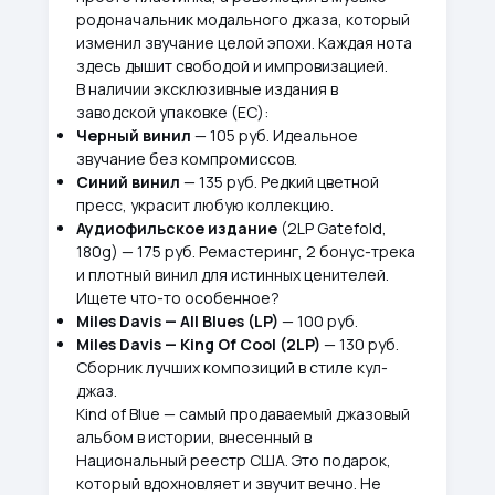
родоначальник модального джаза, который
изменил звучание целой эпохи. Каждая нота
здесь дышит свободой и импровизацией.
В наличии эксклюзивные издания в
заводской упаковке (ЕС):
Черный винил
— 105 руб. Идеальное
звучание без компромиссов.
Синий винил
— 135 руб. Редкий цветной
пресс, украсит любую коллекцию.
Аудиофильское издание
(2LP Gatefold,
180g) — 175 руб. Ремастеринг, 2 бонус-трека
и плотный винил для истинных ценителей.
Ищете что-то особенное?
Miles Davis — All Blues (LP)
— 100 руб.
Miles Davis — King Of Cool (2LP)
— 130 руб.
Сборник лучших композиций в стиле кул-
джаз.
Kind of Blue — самый продаваемый джазовый
альбом в истории, внесенный в
Национальный реестр США. Это подарок,
который вдохновляет и звучит вечно. Не