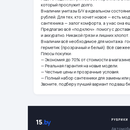
который прослужит долго.
В наличии унитазы Б/У в идеальном состоя
рублей. Для тех, кто хочет новое — есть мо
сантехника — залог комфорта, а у нас она ещ
Предлагаю всё «под ключ»: помогу с доставк
и аккуратно. Никакой грязи и лишних хлопот.
В наличии всё необходимое для монтажа: го
герметик (прозрачный и белый). Всё свежее
Плюсы покупки:
— Экономия до 70% от стоимости в магазине
— Реальная гарантия на новые модели.
— Честные цены и прозрачные условия.
— Полный набор сантехники для замены или
Звоните, подберу лучший вариант под ваш б
РУБРИКИ
15
.by
Автомоб