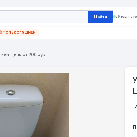
Найти
обновляетс
⏱ ТОЛЬКО 15 ДНЕЙ
тией. Цены от 200 руб
У
Ц
Ц
П