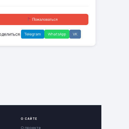
Пожаловаться
оделиться:
Telegram
WhatsApp
VK
О САЙТЕ
О проекте