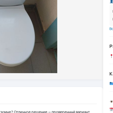
В
Р
К
газине? Отличное решение — проверенный вариант,