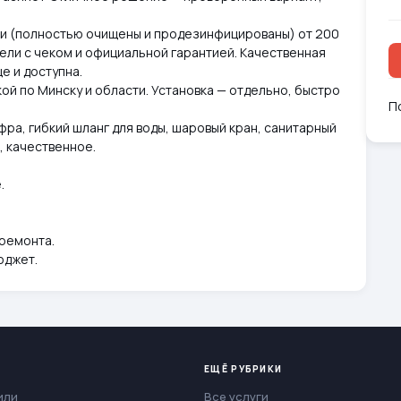
нии (полностью очищены и продезинфицированы) от 200
дели с чеком и официальной гарантией. Качественная
е и доступна.
ой по Минску и области. Установка — отдельно, быстро
П
фра, гибкий шланг для воды, шаровый кран, санитарный
, качественное.
.
 ремонта.
юджет.
ЕЩЁ РУБРИКИ
или
Все услуги