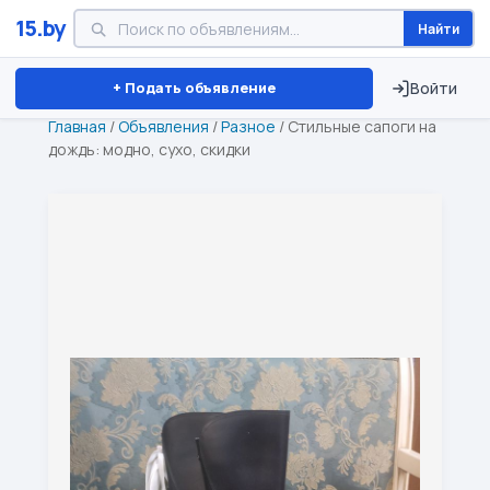
15.by
Найти
Минск
Витебск
Брест
⏱ ТОЛЬКО 15 ДНЕЙ
+ Подать объявление
Войти
Главная
/
Объявления
/
Разное
/
Стильные сапоги на
дождь: модно, сухо, скидки