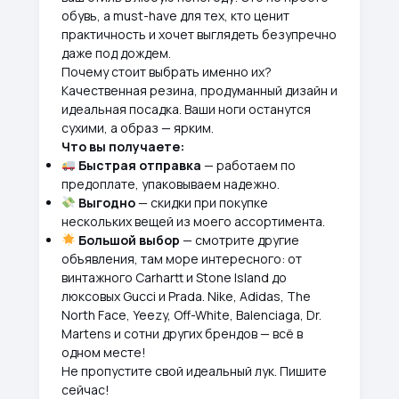
обувь, а must-have для тех, кто ценит
практичность и хочет выглядеть безупречно
даже под дождем.
Почему стоит выбрать именно их?
Качественная резина, продуманный дизайн и
идеальная посадка. Ваши ноги останутся
сухими, а образ — ярким.
Что вы получаете:
Быстрая отправка
— работаем по
предоплате, упаковываем надежно.
Выгодно
— скидки при покупке
нескольких вещей из моего ассортимента.
Большой выбор
— смотрите другие
объявления, там море интересного: от
винтажного Carhartt и Stone Island до
люксовых Gucci и Prada. Nike, Adidas, The
North Face, Yeezy, Off-White, Balenciaga, Dr.
Martens и сотни других брендов — всё в
одном месте!
Не пропустите свой идеальный лук. Пишите
сейчас!