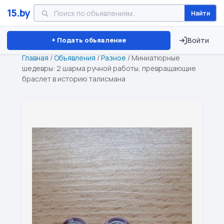
15.by
Найти
Минск
Витебск
Брест
⏱ ТОЛЬКО 15 ДНЕЙ
+ Подать объявление
Войти
Главная
/
Объявления
/
Разное
/
Миниатюрные
шедевры: 2 шарма ручной работы, превращающие
браслет в историю талисмана