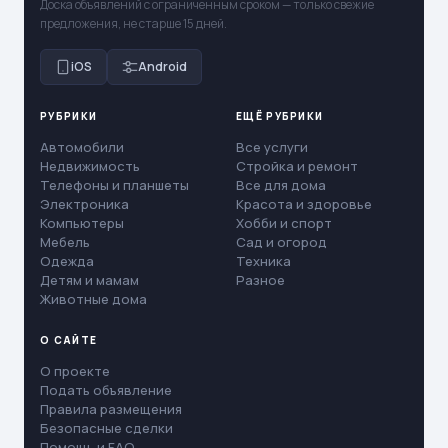
Доска объявлений с ограниченным сроком — только свежие
предложения, не старше 15 дней.
iOS
Android
РУБРИКИ
ЕЩЁ РУБРИКИ
Автомобили
Все услуги
Недвижимость
Стройка и ремонт
Телефоны и планшеты
Все для дома
Электроника
Красота и здоровье
Компьютеры
Хобби и спорт
Мебель
Сад и огород
Одежда
Техника
Детям и мамам
Разное
Животные дома
О САЙТЕ
О проекте
Подать объявление
Правила размещения
Безопасные сделки
Помощь и FAQ