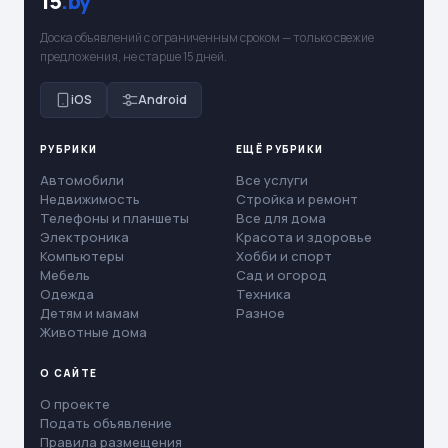
15
.by
Доска объявлений с ограниченным сроком — только свежие
предложения, не старше 15 дней.
iOS
Android
РУБРИКИ
ЕЩЁ РУБРИКИ
Автомобили
Все услуги
Недвижимость
Стройка и ремонт
Телефоны и планшеты
Все для дома
Электроника
Красота и здоровье
Компьютеры
Хобби и спорт
Мебель
Сад и огород
Одежда
Техника
Детям и мамам
Разное
Животные дома
О САЙТЕ
О проекте
Подать объявление
Правила размещения