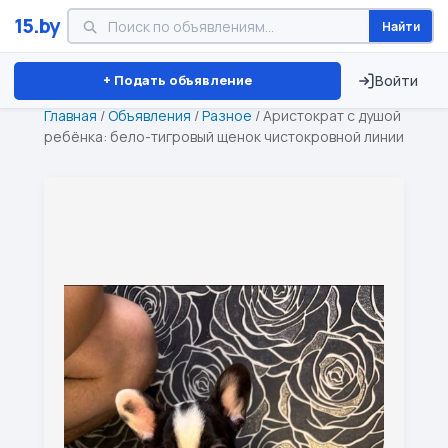
15.by
Найти
Минск
Витебск
Брест
⏱ ТОЛЬКО 15 ДНЕЙ
+ Подать объявление
Войти
Главная
/
Объявления
/
Разное
/
Аристократ с душой
ребёнка: бело-тигровый щенок чистокровной линии