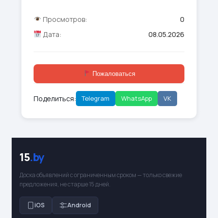
Просмотров:
0
Дата:
08.05.2026
Пожаловаться
Поделиться:
Telegram
WhatsApp
VK
15
.by
Доска объявлений с ограниченным сроком — только свежие
предложения, не старше 15 дней.
iOS
Android