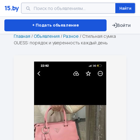
15.by
Найти
Минск
Витебск
Брест
⏱ ТОЛЬКО 15 ДНЕЙ
+ Подать объявление
Войти
Главная
/
Объявления
/
Разное
/
Стильная сумка
GUESS: порядок и уверенность каждый день