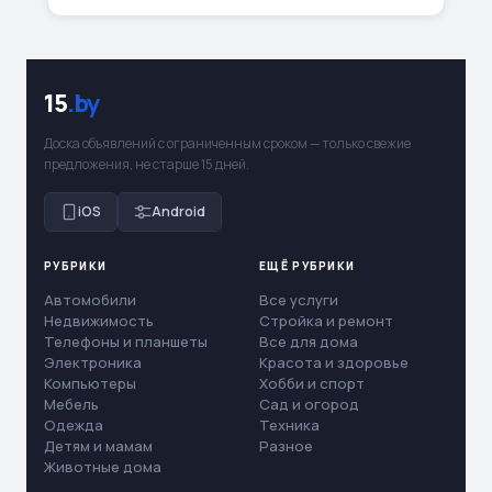
15
.by
Доска объявлений с ограниченным сроком — только свежие
предложения, не старше 15 дней.
iOS
Android
РУБРИКИ
ЕЩЁ РУБРИКИ
Автомобили
Все услуги
Недвижимость
Стройка и ремонт
Телефоны и планшеты
Все для дома
Электроника
Красота и здоровье
Компьютеры
Хобби и спорт
Мебель
Сад и огород
Одежда
Техника
Детям и мамам
Разное
Животные дома