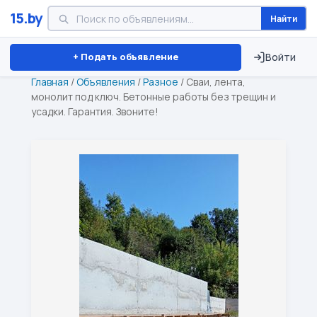
15.by
Найти
Минск
Витебск
Брест
⏱ ТОЛЬКО 15 ДНЕЙ
+ Подать объявление
Войти
Главная
/
Объявления
/
Разное
/
Сваи, лента,
монолит под ключ. Бетонные работы без трещин и
усадки. Гарантия. Звоните!