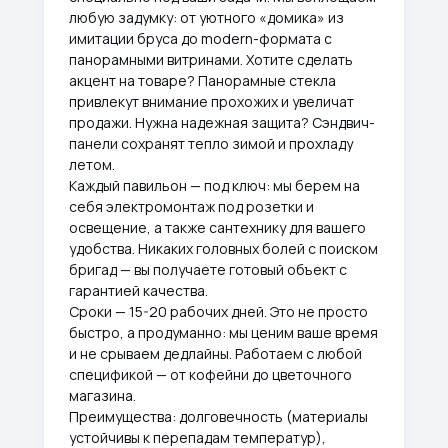
любую задумку: от уютного «домика» из
имитации бруса до modern-формата с
панорамными витринами. Хотите сделать
акцент на товаре? Панорамные стекла
привлекут внимание прохожих и увеличат
продажи. Нужна надежная защита? Сэндвич-
панели сохранят тепло зимой и прохладу
летом.
Каждый павильон — под ключ: мы берем на
себя электромонтаж под розетки и
освещение, а также сантехнику для вашего
удобства. Никаких головных болей с поиском
бригад — вы получаете готовый объект с
гарантией качества.
Сроки — 15-20 рабочих дней. Это не просто
быстро, а продуманно: мы ценим ваше время
и не срываем дедлайны. Работаем с любой
спецификой — от кофейни до цветочного
магазина.
Преимущества: долговечность (материалы
устойчивы к перепадам температур),