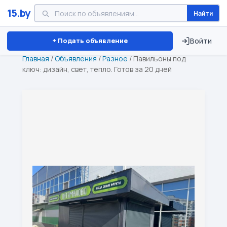
15.by
Найти
Минск
Витебск
Брест
⏱ ТОЛЬКО 15 ДНЕЙ
+ Подать объявление
Войти
Главная
/
Объявления
/
Разное
/
Павильоны под
ключ: дизайн, свет, тепло. Готов за 20 дней