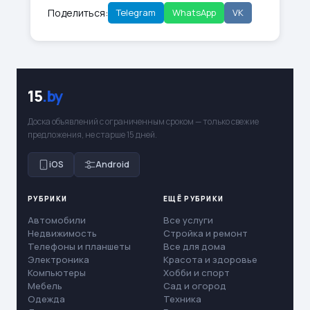
Поделиться:
Telegram
WhatsApp
VK
15
.by
Доска объявлений с ограниченным сроком — только свежие
предложения, не старше 15 дней.
iOS
Android
РУБРИКИ
ЕЩЁ РУБРИКИ
Автомобили
Все услуги
Недвижимость
Стройка и ремонт
Телефоны и планшеты
Все для дома
Электроника
Красота и здоровье
Компьютеры
Хобби и спорт
Мебель
Сад и огород
Одежда
Техника