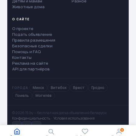
Детям и мамам
Разное
Животные дома
О САЙТЕ
О проекте
Подать объявление
Правила размещения
Безопасные сделки
Помощь и FAQ
Контакты
Реклама на сайте
API для партнёров
Минск
Витебск
Брест
Гродно
ГОРОДА
Гомель
Могилёв
© 2026 15.by — бесплатная доска объявлений Беларуси. ·
Конфиденциальность
·
Условия использования
✈
V
◻
3