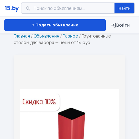
15.by
Найти
Минск
Витебск
Брест
⏱ ТОЛЬКО 15 ДНЕЙ
+ Подать объявление
Войти
Главная
/
Объявления
/
Разное
/
Грунтованные
столбы для забора — цены от 14 руб.