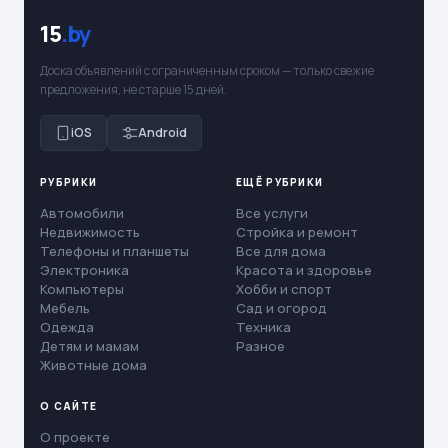
15
.by
Доска объявлений с ограниченным сроком — только свежие
предложения, не старше 15 дней.
iOS
Android
РУБРИКИ
ЕЩЁ РУБРИКИ
Автомобили
Все услуги
Недвижимость
Стройка и ремонт
Телефоны и планшеты
Все для дома
Электроника
Красота и здоровье
Компьютеры
Хобби и спорт
Мебель
Сад и огород
Одежда
Техника
Детям и мамам
Разное
Животные дома
О САЙТЕ
О проекте