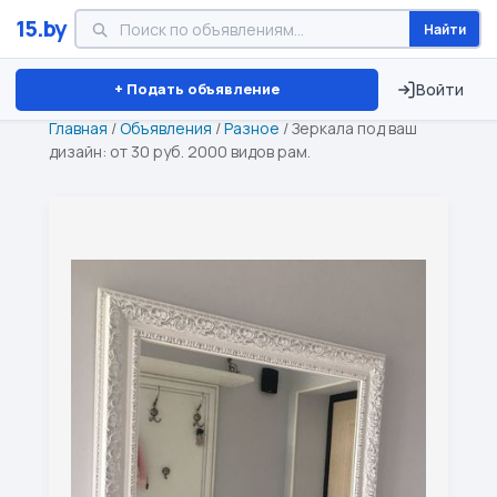
15.by
Найти
Минск
Витебск
Брест
⏱ ТОЛЬКО 15 ДНЕЙ
+ Подать объявление
Войти
Главная
/
Объявления
/
Разное
/
Зеркала под ваш
дизайн: от 30 руб. 2000 видов рам.