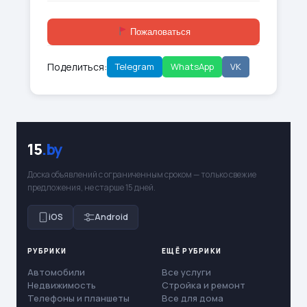
Пожаловаться
Поделиться:
Telegram
WhatsApp
VK
15
.by
Доска объявлений с ограниченным сроком — только свежие
предложения, не старше 15 дней.
iOS
Android
РУБРИКИ
ЕЩЁ РУБРИКИ
Автомобили
Все услуги
Недвижимость
Стройка и ремонт
Телефоны и планшеты
Все для дома