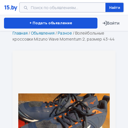
15.by
Найти
Минск
Витебск
Брест
⏱ ТОЛЬКО 15 ДНЕЙ
+ Подать объявление
Войти
Главная
/
Объявления
/
Разное
/
Волейбольные
кроссовки Mizuno Wave Momentum 2, размер 43-44