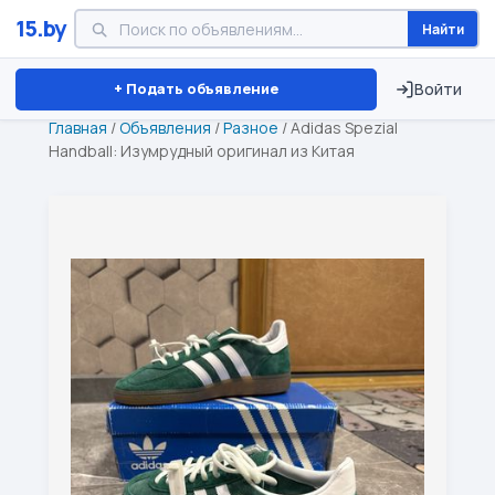
15.by
Найти
Минск
Витебск
Брест
⏱ ТОЛЬКО 15 ДНЕЙ
+ Подать объявление
Войти
Главная
/
Объявления
/
Разное
/
Adidas Spezial
Handball: Изумрудный оригинал из Китая