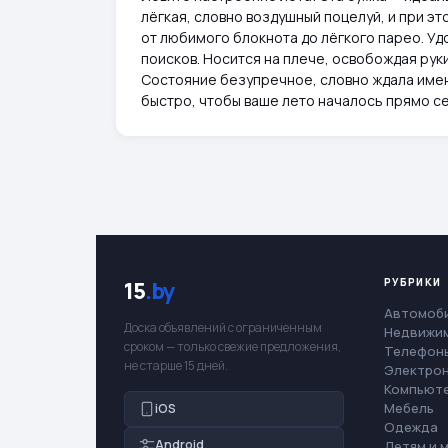
лёгкая, словно воздушный поцелуй, и при э
от любимого блокнота до лёгкого парео. Уд
поисков. Носится на плече, освобождая рук
Состояние безупречное, словно ждала имен
быстро, чтобы ваше лето началось прямо се
РУБРИКИ
15
.by
Автомоб
Доска объявлений с ограниченным
Недвижи
сроком — только свежие предложения,
Телефоны
не старше 15 дней.
Электро
Компьют
Мебель
iOS
Одежда
Android
Детям и 