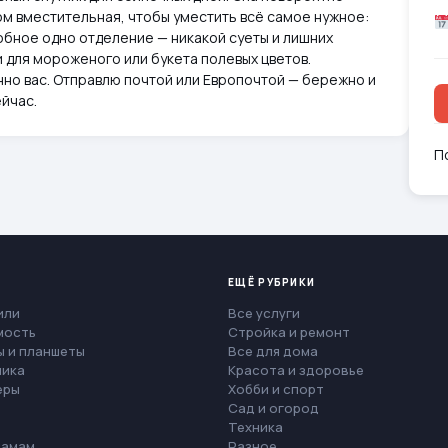
том вместительная, чтобы уместить всё самое нужное:
обное одно отделение — никакой суеты и лишних
и для мороженого или букета полевых цветов.
но вас. Отправлю почтой или Европочтой — бережно и
йчас.
П
ЕЩЁ РУБРИКИ
или
Все услуги
мость
Стройка и ремонт
 и планшеты
Все для дома
ника
Красота и здоровье
еры
Хобби и спорт
Сад и огород
Техника
мамам
Разное