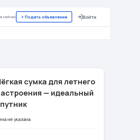
+ Подать объявление
Войти
я сейчас
ёгкая сумка для летнего
настроения — идеальный
спутник
ена не указана