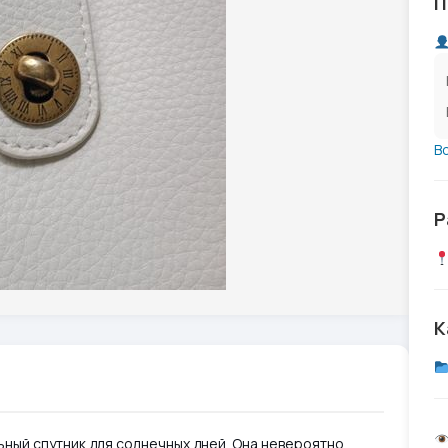
П
В
Р
К
ьный спутник для солнечных дней. Она невероятно