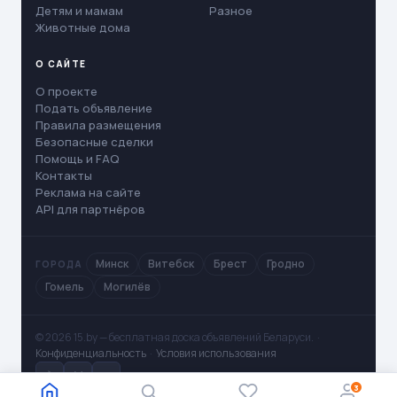
Детям и мамам
Разное
Животные дома
О САЙТЕ
О проекте
Подать объявление
Правила размещения
Безопасные сделки
Помощь и FAQ
Контакты
Реклама на сайте
API для партнёров
Минск
Витебск
Брест
Гродно
ГОРОДА
Гомель
Могилёв
© 2026 15.by — бесплатная доска объявлений Беларуси. ·
Конфиденциальность
·
Условия использования
✈
V
◻
3