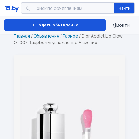
15.by
Найти
Минск
Витебск
Брест
⏱ ТОЛЬКО 15 ДНЕЙ
+ Подать объявление
Войти
Главная
/
Объявления
/
Разное
/
Dior Addict Lip Glow
Oil 007 Raspberry: увлажнение + сияние