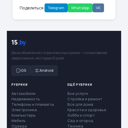
Поделиться:
Telegram
WhatsApp
VK
15
.by
Доска объявлений с ограниченным сроком — только свежие
предложения, не старше 15 дней.
iOS
Android
РУБРИКИ
ЕЩЁ РУБРИКИ
Автомобили
Все услуги
Недвижимость
Стройка и ремонт
Телефоны и планшеты
Все для дома
Электроника
Красота и здоровье
Компьютеры
Хобби и спорт
Мебель
Сад и огород
Одежда
Техника