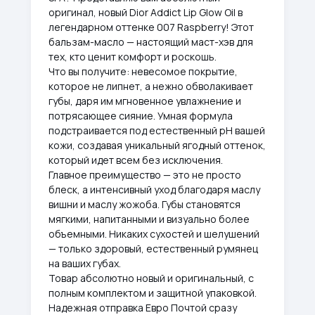
оригинал, новый Dior Addict Lip Glow Oil в
легендарном оттенке 007 Raspberry! Этот
бальзам-масло — настоящий маст-хэв для
тех, кто ценит комфорт и роскошь.
Что вы получите: невесомое покрытие,
которое не липнет, а нежно обволакивает
губы, даря им мгновенное увлажнение и
потрясающее сияние. Умная формула
подстраивается под естественный pH вашей
кожи, создавая уникальный ягодный оттенок,
который идет всем без исключения.
Главное преимущество — это не просто
блеск, а интенсивный уход благодаря маслу
вишни и маслу жожоба. Губы становятся
мягкими, напитанными и визуально более
объемными. Никаких сухостей и шелушений
— только здоровый, естественный румянец
на ваших губах.
Товар абсолютно новый и оригинальный, с
полным комплектом и защитной упаковкой.
Надежная отправка Евро Почтой сразу