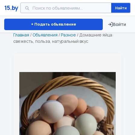
15.by
Найти
Минск
Витебск
Брест
⏱ ТОЛЬКО 15 ДНЕЙ
+ Подать объявление
Войти
Главная
/
Объявления
/
Разное
/
Домашние яйца:
свежесть, польза, натуральный вкус