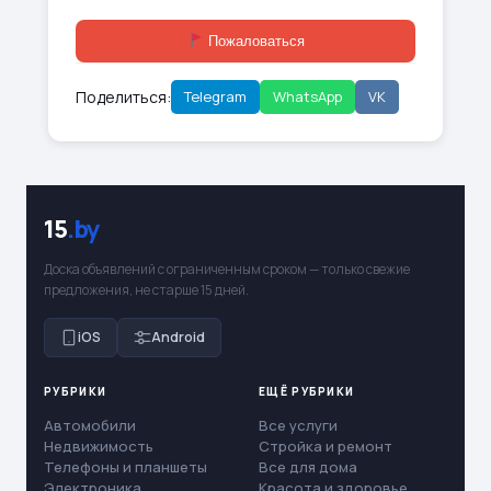
Пожаловаться
Поделиться:
Telegram
WhatsApp
VK
15
.by
Доска объявлений с ограниченным сроком — только свежие
предложения, не старше 15 дней.
iOS
Android
РУБРИКИ
ЕЩЁ РУБРИКИ
Автомобили
Все услуги
Недвижимость
Стройка и ремонт
Телефоны и планшеты
Все для дома
Электроника
Красота и здоровье