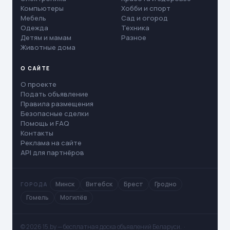
Компьютеры
Хобби и спорт
Мебель
Сад и огород
Одежда
Техника
Детям и мамам
Разное
Животные дома
О САЙТЕ
О проекте
Подать объявление
Правила размещения
Безопасные сделки
Помощь и FAQ
Контакты
Реклама на сайте
API для партнёров
Минск
Витебск
Брест
Гродно
ГОРОДА
Гомель
Могилёв
© 2026 15.by — бесплатная доска объявлений Беларуси. ·