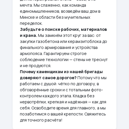
мечта. Мы слаженно, как команда
единомышленников, возведём ваш дом в
Минске и области без мучительных
переделок.
Забудьте о поиске рабочих, материалов
и крана.
Мы замкнём этот круг за вас: от
закупки газобетона или керамзитоблока до
финального армирования и устройства
армопояса. Гарантируем строгое
соблюдение технологии — стены не треснут
и не продуются.
Почему каменщикам из нашей бригады
доверяют самое дорогое?
Потому что мы
работаем с душой: чётко по договору, в
обговорённые сроки и с тотальным фото-
контролем каждого этапа. Кладка без
нервотрёпки, крепкая и надёжная — как для
себя. Освободите время для главного, а мы
позаботимся о вашей крепости. Свяжитесь
для точного расчёта!