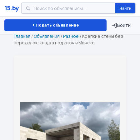
15.by
Найти
Минск
Витебск
Брест
⏱ ТОЛЬКО 15 ДНЕЙ
+ Подать объявление
Войти
Главная
/
Объявления
/
Разное
/
Крепкие стены без
переделок: кладка под ключ в Минске