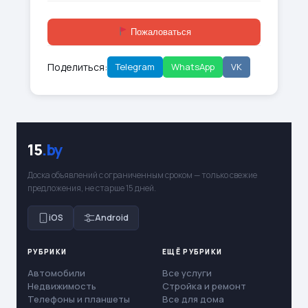
Пожаловаться
Поделиться:
Telegram
WhatsApp
VK
15
.by
Доска объявлений с ограниченным сроком — только свежие
предложения, не старше 15 дней.
iOS
Android
РУБРИКИ
ЕЩЁ РУБРИКИ
Автомобили
Все услуги
Недвижимость
Стройка и ремонт
Телефоны и планшеты
Все для дома