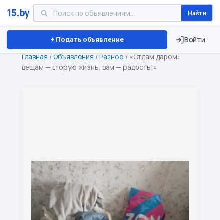
15.by
Найти
Минск
Витебск
Брест
⏱ ТОЛЬКО 15 ДНЕЙ
+ Подать объявление
Войти
Главная
/
Объявления
/
Разное
/
«Отдам даром:
вещам — вторую жизнь, вам — радость!»