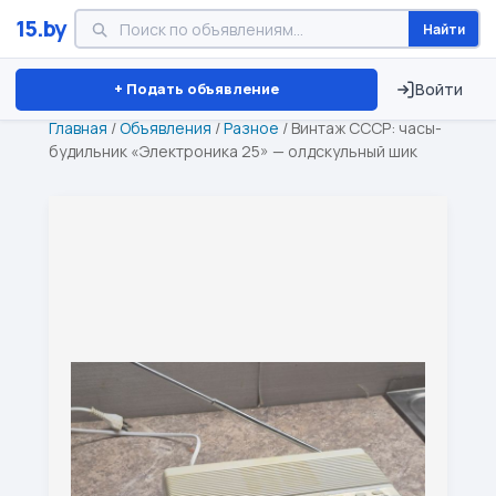
15.by
Найти
Минск
Витебск
Брест
⏱ ТОЛЬКО 15 ДНЕЙ
+ Подать объявление
Войти
Главная
/
Объявления
/
Разное
/
Винтаж СССР: часы-
будильник «Электроника 25» — олдскульный шик