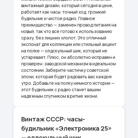
винтажный дизайн, который сегодня в цене,
работает как часы: точный ход, громкий
будильник и чистое радио. Главное
преимущество — заменен провод питания на
новый, так что все готово к использованию
сразу, без лишних хлопот. Это отличный
экспонат для коллекции или стильный акцент
на полке — олдскульный шик, который не
устаревает. Плюс, он абсолютно исправен и
проверен: заводской механизм в идеальном
состоянии. Заберите частичку советской
эпохи, которая будет радовать вас каждое
утро. Добавьте на полку немного истории —
этот будильник с радио станет вашим
надежным спутником в ритме жизни.
Винтаж СССР: часы-
будильник «Электроника 25»
— олдскульный шик