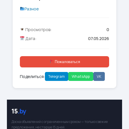
Разное
Просмотров:
0
Дата:
07.05.2026
Пожаловаться
Поделиться:
Telegram
WhatsApp
VK
15
.by
Доска объявлений с ограниченным сроком — только свежие
предложения, не старше 15 дней.