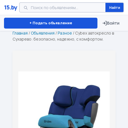
15.by
Найти
Минск
Витебск
Брест
⏱ ТОЛЬКО 15 ДНЕЙ
+ Подать объявление
Войти
Главная
/
Объявления
/
Разное
/
Cybex автокресло в
Сухарево: безопасно, надежно, с комфортом.