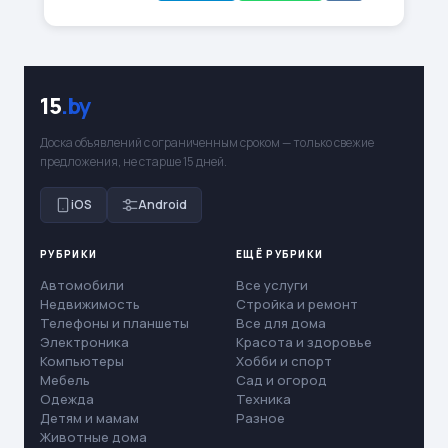
15
.by
Доска объявлений с ограниченным сроком — только свежие
предложения, не старше 15 дней.
iOS
Android
РУБРИКИ
ЕЩЁ РУБРИКИ
Автомобили
Все услуги
Недвижимость
Стройка и ремонт
Телефоны и планшеты
Все для дома
Электроника
Красота и здоровье
Компьютеры
Хобби и спорт
Мебель
Сад и огород
Одежда
Техника
Детям и мамам
Разное
Животные дома