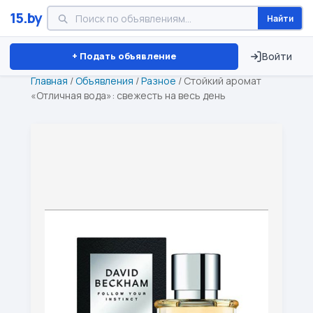
15.by
Найти
Минск
Витебск
Брест
⏱ ТОЛЬКО 15 ДНЕЙ
+ Подать объявление
Войти
Главная
/
Объявления
/
Разное
/
Стойкий аромат
«Отличная вода»: свежесть на весь день