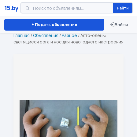
15.by
Найти
Минск
Витебск
Брест
⏱ ТОЛЬКО 15 ДНЕЙ
+ Подать объявление
Войти
Главная
/
Объявления
/
Разное
/
Авто-олень:
светящиеся рога и нос для новогоднего настроения