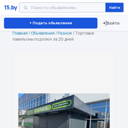
15.by
Найти
Минск
Витебск
Брест
⏱ ТОЛЬКО 15 ДНЕЙ
+ Подать объявление
Войти
Главная
/
Объявления
/
Разное
/
Торговые
павильоны под ключ за 20 дней