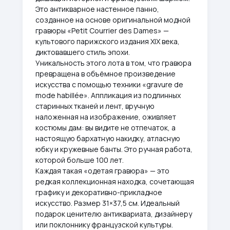
Это антикварное настенное панно,
созданное на основе оригинальной модной
гравюры «Petit Courrier des Dames» —
культового парижского издания XIX века,
диктовавшего стиль эпохи.
Уникальность этого лота в том, что гравюра
превращена в объёмное произведение
искусства с помощью техники «gravure de
mode habillée». Аппликация из подлинных
старинных тканей и лент, вручную
наложенная на изображение, оживляет
костюмы дам: вы видите не отпечаток, а
настоящую бархатную накидку, атласную
юбку и кружевные банты. Это ручная работа,
которой больше 100 лет.
Каждая такая «одетая гравюра» — это
редкая коллекционная находка, сочетающая
графику и декоративно-прикладное
искусство. Размер 31×37,5 см. Идеальный
подарок ценителю антиквариата, дизайнеру
или поклоннику французской культуры.