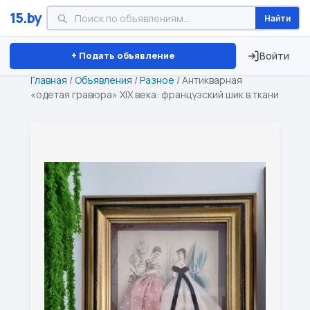
15.by
Найти
Минск
Витебск
Брест
⏱ ТОЛЬКО 15 ДНЕЙ
+ Подать объявление
Войти
Главная
/
Объявления
/
Разное
/
Антикварная
«одетая гравюра» XIX века: французский шик в ткани