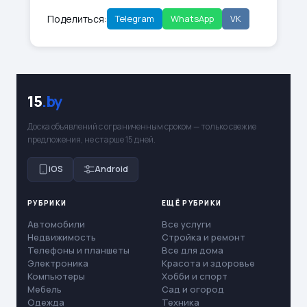
Поделиться:
Telegram
WhatsApp
VK
15
.by
Доска объявлений с ограниченным сроком — только свежие
предложения, не старше 15 дней.
iOS
Android
РУБРИКИ
ЕЩЁ РУБРИКИ
Автомобили
Все услуги
Недвижимость
Стройка и ремонт
Телефоны и планшеты
Все для дома
Электроника
Красота и здоровье
Компьютеры
Хобби и спорт
Мебель
Сад и огород
Одежда
Техника