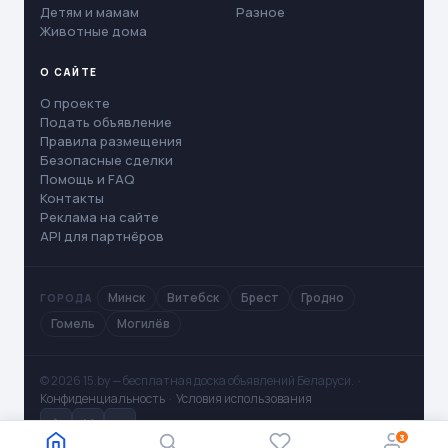
Детям и мамам
Разное
Животные дома
О САЙТЕ
О проекте
Подать объявление
Правила размещения
Безопасные сделки
Помощь и FAQ
Контакты
Реклама на сайте
API для партнёров
Минск
Витебск
Брест
Гродно
ГОРОДА
Гомель
Могилёв
© 2026 15.by — бесплатная доска объявлений Беларуси. ·
Конфиденциальность
·
Условия использования
✈
V
◻
3