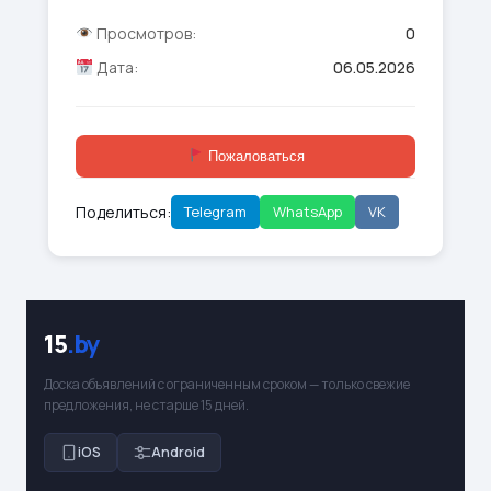
Просмотров:
0
Дата:
06.05.2026
Пожаловаться
Поделиться:
Telegram
WhatsApp
VK
15
.by
Доска объявлений с ограниченным сроком — только свежие
предложения, не старше 15 дней.
iOS
Android