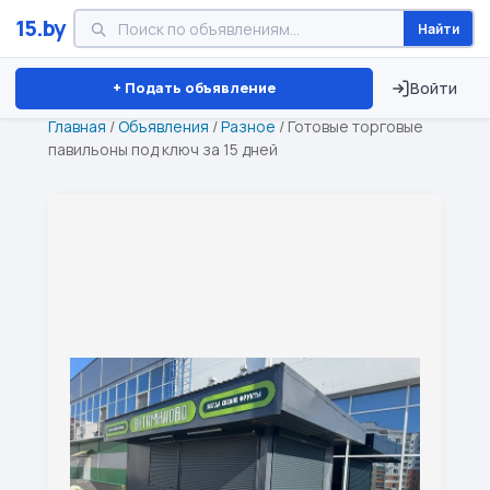
15.by
Найти
Минск
Витебск
Брест
⏱ ТОЛЬКО 15 ДНЕЙ
+ Подать объявление
Войти
Главная
/
Объявления
/
Разное
/
Готовые торговые
павильоны под ключ за 15 дней