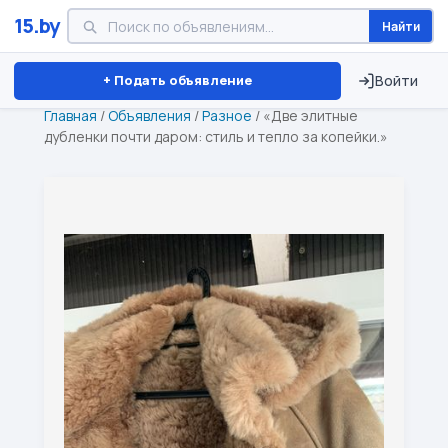
15.by
Найти
Минск
Витебск
Брест
⏱ ТОЛЬКО 15 ДНЕЙ
+ Подать объявление
Войти
Главная
/
Объявления
/
Разное
/
«Две элитные
дубленки почти даром: стиль и тепло за копейки.»