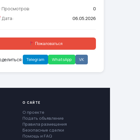
Просмотров:
0
Дата:
06.05.2026
Пожаловаться
оделиться:
Telegram
WhatsApp
VK
О САЙТЕ
О проекте
Подать объявление
Правила размещения
Безопасные сделки
Помощь и FAQ