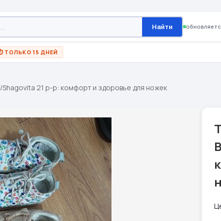
Найти
обновляетс
⏱ ТОЛЬКО 15 ДНЕЙ
/Shagovita 21 р-р: комфорт и здоровье для ножек
B
к
Ц