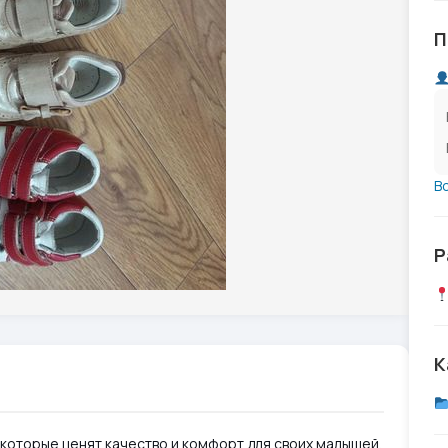
П
В
Р
К
 которые ценят качество и комфорт для своих малышей.