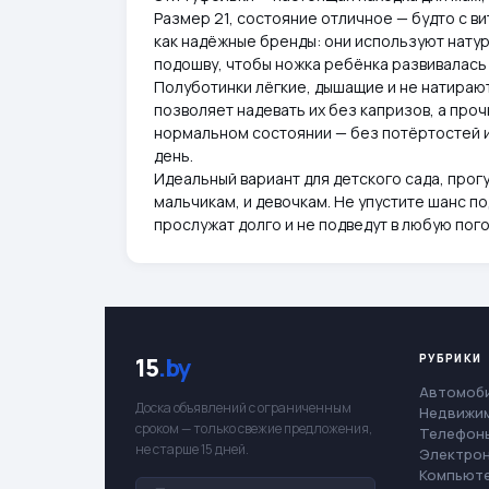
Размер 21, состояние отличное — будто с ви
как надёжные бренды: они используют нату
подошву, чтобы ножка ребёнка развивалась
Полуботинки лёгкие, дышащие и не натирают
позволяет надевать их без капризов, а про
нормальном состоянии — без потёртостей и
день.
Идеальный вариант для детского сада, прог
мальчикам, и девочкам. Не упустите шанс п
прослужат долго и не подведут в любую пого
РУБРИКИ
15
.by
Автомоб
Доска объявлений с ограниченным
Недвижи
сроком — только свежие предложения,
Телефоны
не старше 15 дней.
Электро
Компьют