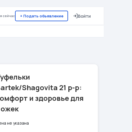
+ Подать объявление
Войти
я сейчас
Туфельки
artek/Shagovita 21 р-р:
омфорт и здоровье для
ножек
ена не указана