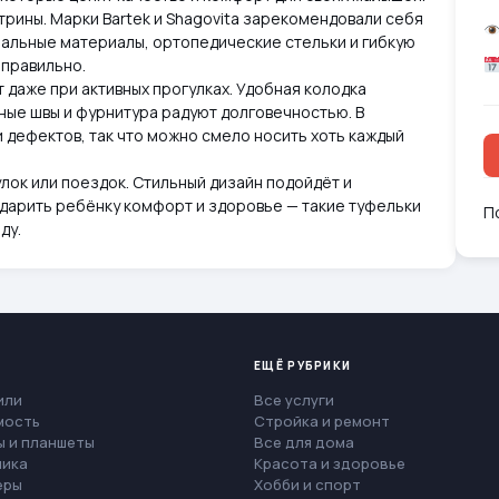
трины. Марки Bartek и Shagovita зарекомендовали себя
ральные материалы, ортопедические стельки и гибкую
 правильно.
 даже при активных прогулках. Удобная колодка
чные швы и фурнитура радуют долговечностью. В
 дефектов, так что можно смело носить хоть каждый
улок или поездок. Стильный дизайн подойдёт и
одарить ребёнку комфорт и здоровье — такие туфельки
П
ду.
ЕЩЁ РУБРИКИ
или
Все услуги
мость
Стройка и ремонт
 и планшеты
Все для дома
ника
Красота и здоровье
еры
Хобби и спорт