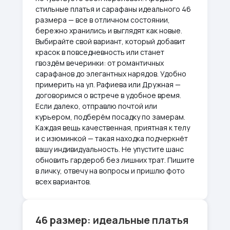
стильные платья и сарафаны идеального 46
размера — все в отличном состоянии,
бережно хранились и выглядят как новые.
Выбирайте свой вариант, который добавит
красок в повседневность или станет
гвоздём вечеринки: от романтичных
сарафанов до элегантных нарядов. Удобно
примерить на ул. Рафиева или Дружная —
договоримся о встрече в удобное время.
Если далеко, отправлю почтой или
курьером, подберём посадку по замерам.
Каждая вещь качественная, приятная к телу
и с изюминкой — такая находка подчеркнёт
вашу индивидуальность. Не упустите шанс
обновить гардероб без лишних трат. Пишите
в личку, отвечу на вопросы и пришлю фото
всех вариантов.
46 размер: идеальные платья