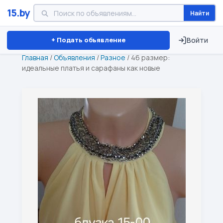
15.by
Найти
Минск
Витебск
Брест
⏱ ТОЛЬКО 15 ДНЕЙ
+ Подать объявление
Войти
Главная
/
Объявления
/
Разное
/
46 размер:
идеальные платья и сарафаны как новые