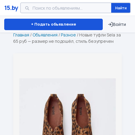
15.by
Найти
Минск
Витебск
Брест
⏱ ТОЛЬКО 15 ДНЕЙ
+ Подать объявление
Войти
Главная
/
Объявления
/
Разное
/
Новые туфли Sela за
65 руб — размер не подошёл, стиль безупречен