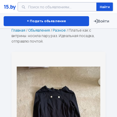
15.by
Найти
Минск
Витебск
Брест
⏱ ТОЛЬКО 15 ДНЕЙ
+ Подать объявление
Войти
Главная
/
Объявления
/
Разное
/
Платье как с
витрины: носила пару раз. Идеальная посадка,
отправлю почтой.