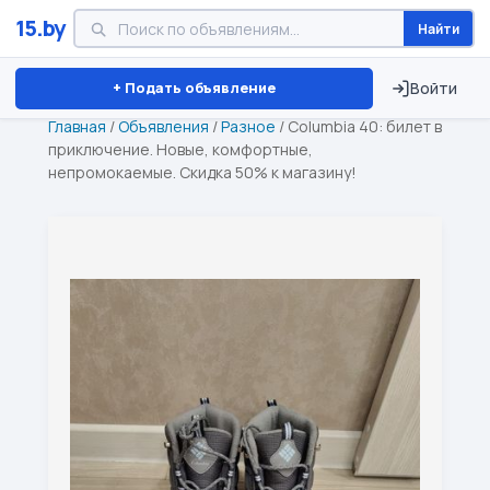
15.by
Найти
Минск
Витебск
Брест
⏱ ТОЛЬКО 15 ДНЕЙ
+ Подать объявление
Войти
Главная
/
Объявления
/
Разное
/
Columbia 40: билет в
приключение. Новые, комфортные,
непромокаемые. Скидка 50% к магазину!