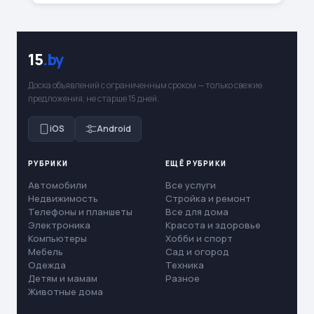
15
.by
Доска объявлений с ограниченным сроком — только свежие
предложения, не старше 15 дней.
iOS
Android
РУБРИКИ
ЕЩЁ РУБРИКИ
Автомобили
Все услуги
Недвижимость
Стройка и ремонт
Телефоны и планшеты
Все для дома
Электроника
Красота и здоровье
Компьютеры
Хобби и спорт
Мебель
Сад и огород
Одежда
Техника
Детям и мамам
Разное
Животные дома