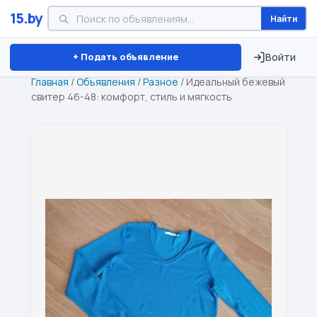
15.by
Найти
Минск
Витебск
Брест
⏱ ТОЛЬКО 15 ДНЕЙ
+ Подать объявление
Войти
Главная
/
Объявления
/
Разное
/
Идеальный бежевый
свитер 46-48: комфорт, стиль и мягкость