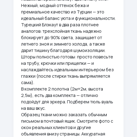
Нежный, модный оттенок бежа и
премиальное качество из Турции — это
идеальный баланс уюта и функциональности.
Турецкий Блэкаут в два раза плотнее
аналогов: трехслойная ткань надежно
блокирует до 90% света, защищает от
летнего зноя и зимнего холода, а также
дарит тишину благодаря шумоизоляции.
Шторы полностью готовы: просто повесьте
на трубу, крючки или прищепки — и
наслаждайтесь идеальным интерьером без
глажки (после стирки ткань выпрямляется
сама).
В комплекте 2 полотна (2м+2м, высота
2,5м), есть два комплекта — отлично
подойдут для эркера. Подберем тюль вуаль
на ваш вкус.
Образец ткани можно заказать обычным
письмом в почтовый ящик. Смотрите фото с
окон реальных клиентов и другие
объявления внизу страницы. Аккуратная