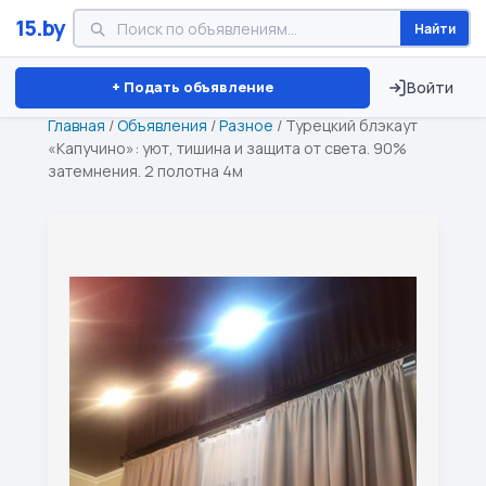
15.by
Найти
Минск
Витебск
Брест
⏱ ТОЛЬКО 15 ДНЕЙ
+ Подать объявление
Войти
Главная
/
Объявления
/
Разное
/
Турецкий блэкаут
«Капучино»: уют, тишина и защита от света. 90%
затемнения. 2 полотна 4м