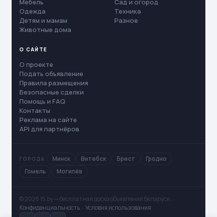
Мебель
Сад и огород
Одежда
Техника
Детям и мамам
Разное
Животные дома
О САЙТЕ
О проекте
Подать объявление
Правила размещения
Безопасные сделки
Помощь и FAQ
Контакты
Реклама на сайте
API для партнёров
Минск
Витебск
Брест
Гродно
ГОРОДА
Гомель
Могилёв
© 2026 15.by — бесплатная доска объявлений Беларуси. ·
Конфиденциальность
·
Условия использования