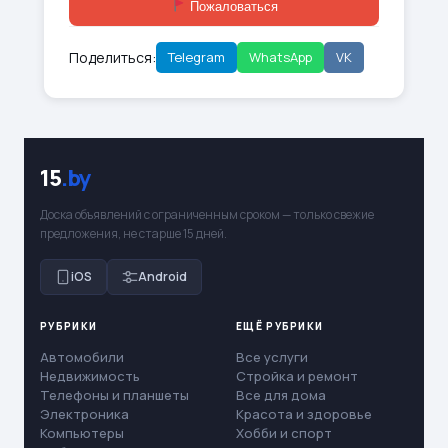
Пожаловаться
Поделиться:
Telegram
WhatsApp
VK
15
.by
Доска объявлений с ограниченным сроком — только свежие
предложения, не старше 15 дней.
iOS
Android
РУБРИКИ
ЕЩЁ РУБРИКИ
Автомобили
Все услуги
Недвижимость
Стройка и ремонт
Телефоны и планшеты
Все для дома
Электроника
Красота и здоровье
Компьютеры
Хобби и спорт