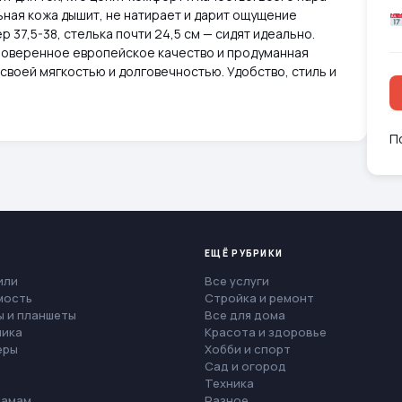
льная кожа дышит, не натирает и дарит ощущение
р 37,5-38, стелька почти 24,5 см — сидят идеально.
проверенное европейское качество и продуманная
 своей мягкостью и долговечностью. Удобство, стиль и
П
ЕЩЁ РУБРИКИ
или
Все услуги
мость
Стройка и ремонт
 и планшеты
Все для дома
ника
Красота и здоровье
еры
Хобби и спорт
Сад и огород
Техника
мамам
Разное