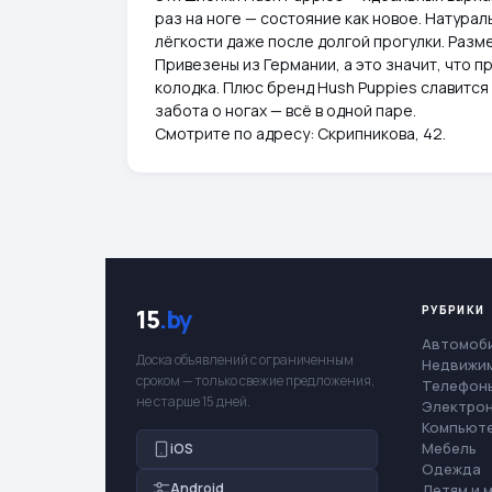
раз на ноге — состояние как новое. Натура
лёгкости даже после долгой прогулки. Разме
Привезены из Германии, а это значит, что 
колодка. Плюс бренд Hush Puppies славится
забота о ногах — всё в одной паре.
Смотрите по адресу: Скрипникова, 42.
РУБРИКИ
15
.by
Автомоб
Доска объявлений с ограниченным
Недвижи
сроком — только свежие предложения,
Телефоны
не старше 15 дней.
Электро
Компьют
Мебель
iOS
Одежда
Android
Детям и 