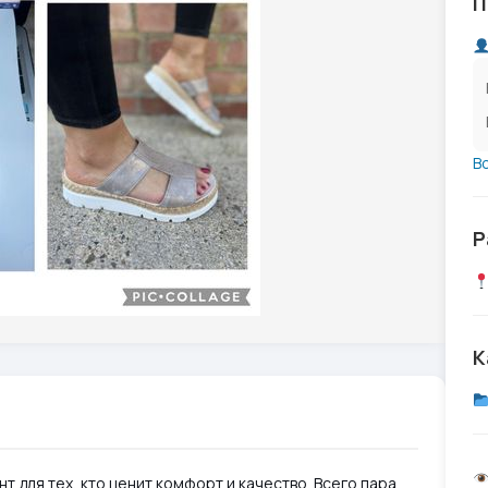
П
В
Р
К
т для тех, кто ценит комфорт и качество. Всего пара