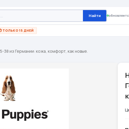
Найти
обновляетс
⏱ ТОЛЬКО 15 ДНЕЙ
,5-38 из Германии: кожа, комфорт, как новые.
H
Г
к
Ц