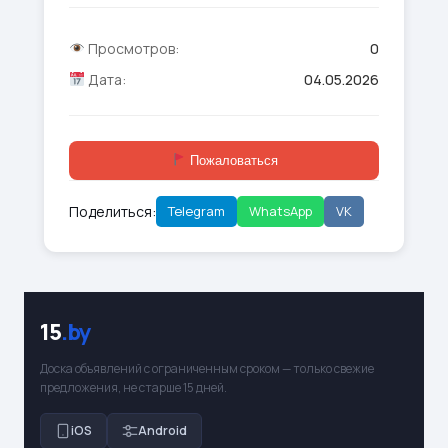
Просмотров:
0
Дата:
04.05.2026
Пожаловаться
Поделиться:
Telegram
WhatsApp
VK
15
.by
Доска объявлений с ограниченным сроком — только свежие
предложения, не старше 15 дней.
iOS
Android