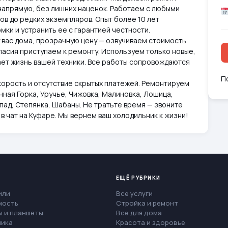
напрямую, без лишних наценок. Работаем с любыми
в до редких экземпляров. Опыт более 10 лет
мки и устранить ее с гарантией честности.
у вас дома, прозрачную цену — озвучиваем стоимость
гласия приступаем к ремонту. Используем только новые,
ет жизнь вашей техники. Все работы сопровождаются
П
корость и отсутствие скрытых платежей. Ремонтируем
нная Горка, Уручье, Чижовка, Малиновка, Лошица,
пад, Степянка, Шабаны. Не тратьте время — звоните
 в чат на Куфаре. Мы вернем ваш холодильник к жизни!
ЕЩЁ РУБРИКИ
или
Все услуги
мость
Стройка и ремонт
 и планшеты
Все для дома
ника
Красота и здоровье