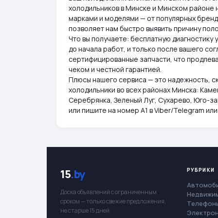
холодильников в Минске и Минском районе 
марками и моделями — от популярных брендо
позволяет нам быстро выявить причину поло
Что вы получаете: бесплатную диагностику 
до начала работ, и только после вашего со
сертифицированные запчасти, что продлева
чеком и честной гарантией.
Плюсы нашего сервиса — это надежность, с
холодильники во всех районах Минска: Каме
Серебрянка, Зеленый Луг, Сухарево, Юго-за
или пишите на номер А1 в Viber/Telegram или
РУБРИКИ
15
.by
Автомоб
Доска объявлений с ограниченным
Недвижи
сроком — только свежие предложения,
Телефоны
не старше 15 дней.
Электро