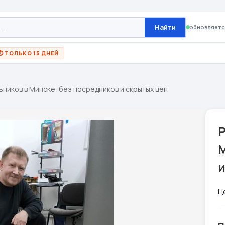
Найти
обновляетс
⏱ ТОЛЬКО 15 ДНЕЙ
ников в Минске: без посредников и скрытых цен
М
и
Ц