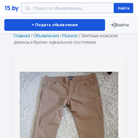
15.by
Найти
Минск
Витебск
Брест
⏱ ТОЛЬКО 15 ДНЕЙ
+ Подать объявление
Войти
Главная
/
Объявления
/
Разное
/
Элитные мужские
джинсы и брюки: идеальное состояние