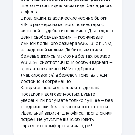
цветов — всё в идеальном виде, без единого
дефекта.
В коллекции: классические черные брюки
48-го размера из мягкого полиэстера с
вискозой — удобно и практично. Для тех, кто
ценит свободу движений, — коричневые
джинсы большого размера W36/L31 от DNM,
на надежной молнии. Любителям стиля —
бежевые джинсы Makrox на болтах, размер
W31/L34, сидят отлично. И особый вариант —
элегантные джинсы H&M под брюки
(маркировка 34) в бежевом тоне, выглядят
достойно и современно.
Каждая вещь качественная, с удобной
посадкой и долговечностью. Будьте
уверены: вы получаете только лучшее — без
следов носки, без затяжек и потертостей.
Идеальный вариант для офиса, прогулок или
встреч. Не упустите шанс обновить
гардероб с комфортом и выгодой!