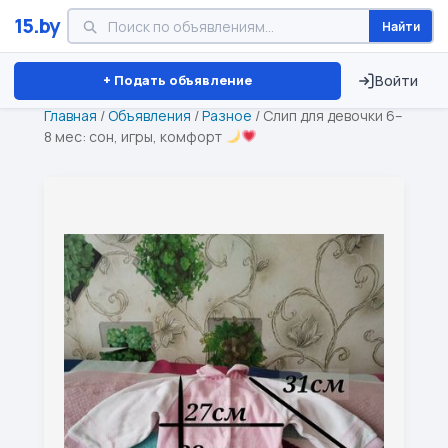
15.by
Найти
Минск
Витебск
Брест
⏱ ТОЛЬКО 15 ДНЕЙ
+ Подать объявление
Войти
Главная
/
Объявления
/
Разное
/
Слип для девочки 6–
8 мес: сон, игры, комфорт