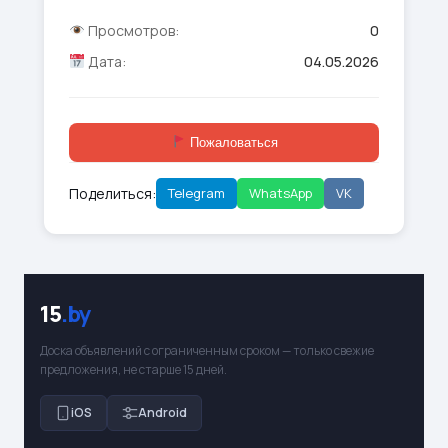
Просмотров:
0
Дата:
04.05.2026
Пожаловаться
Поделиться:
Telegram
WhatsApp
VK
15
.by
Доска объявлений с ограниченным сроком — только свежие
предложения, не старше 15 дней.
iOS
Android