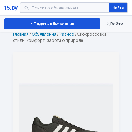
15.by
Найти
Минск
Витебск
Брест
⏱ ТОЛЬКО 15 ДНЕЙ
+ Подать объявление
Войти
Главная
/
Объявления
/
Разное
/
Экокроссовки:
стиль, комфорт, забота о природе.