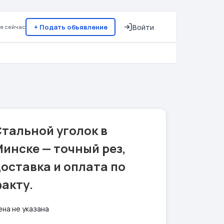
+ Подать объявление
Войти
я сейчас
тальной уголок в
инске — точный рез,
оставка и оплата по
акту.
ена не указана