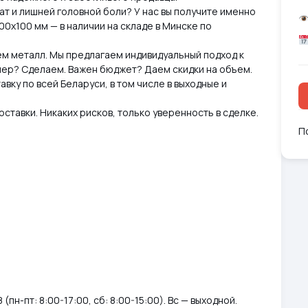
т и лишней головной боли? У нас вы получите именно
100х100 мм — в наличии на складе в Минске по
м металл. Мы предлагаем индивидуальный подход к
змер? Сделаем. Важен бюджет? Даем скидки на объем.
вку по всей Беларуси, в том числе в выходные и
ставки. Никаких рисков, только уверенность в сделке.
П
(пн-пт: 8:00-17:00, сб: 8:00-15:00). Вс — выходной.