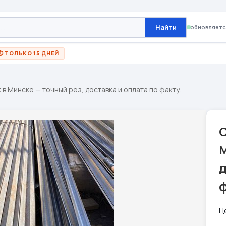
Найти
обновляетс
⏱ ТОЛЬКО 15 ДНЕЙ
 в Минске — точный рез, доставка и оплата по факту.
С
М
д
ф
Ц