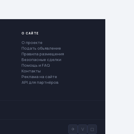
О САЙТЕ
О проекте
Подать объявление
Правила размещения
Безопасные сделки
Помощь и FAQ
Контакты
Реклама на сайте
API для партнёров
✈
V
◻