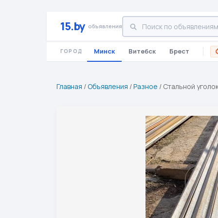
15.by
объявления
Минск
Витебск
Брест
ГОРОД
Главная
/
Объявления
/
Разное
/
Стальной уголок