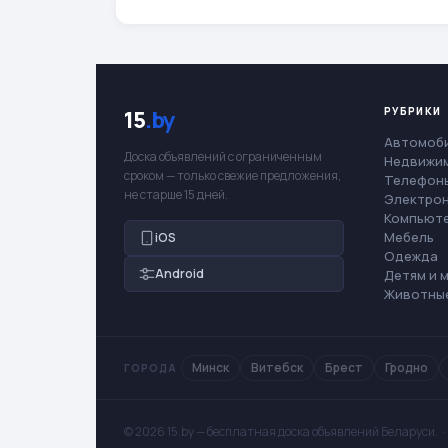
РУБРИКИ
15
.by
Автомоб
Доска объявлений с ограниченным
Недвижи
сроком — только свежие предложения,
Телефоны
не старше 15 дней.
Электро
Компьют
Мебель
iOS
Одежда
Android
Детям и 
Животны
Минск
Витебск
Брест
Гродно
ГОРОДА
© 2026 15.by — бесплатная доска объявлений Беларуси. 