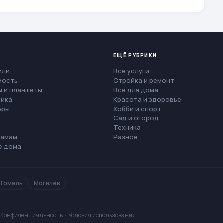
ЕЩЁ РУБРИКИ
или
Все услуги
мость
Стройка и ремонт
 и планшеты
Все для дома
ника
Красота и здоровье
еры
Хобби и спорт
Сад и огород
Техника
мамам
Разное
е дома
Гомель
Могилёв
·
Конфиденциальность
·
Условия использования