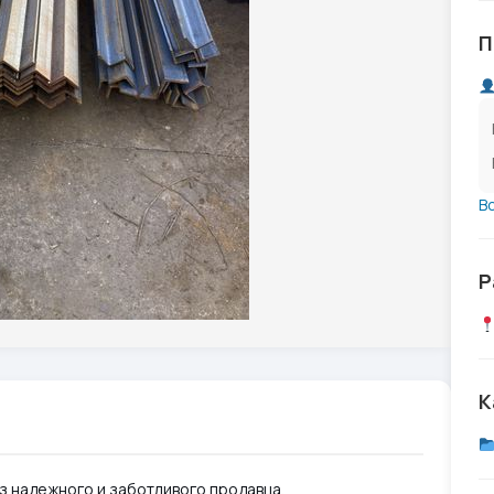
П
В
Р
К
аз надежного и заботливого продавца.