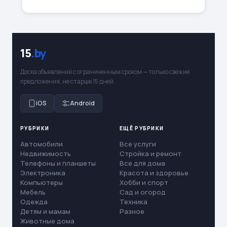
15
.by
Доска объявлений с ограниченным сроком — только свежие
предложения, не старше 15 дней.
iOS
Android
РУБРИКИ
ЕЩЁ РУБРИКИ
Автомобили
Все услуги
Недвижимость
Стройка и ремонт
Телефоны и планшеты
Все для дома
Электроника
Красота и здоровье
Компьютеры
Хобби и спорт
Мебель
Сад и огород
Одежда
Техника
Детям и мамам
Разное
Животные дома