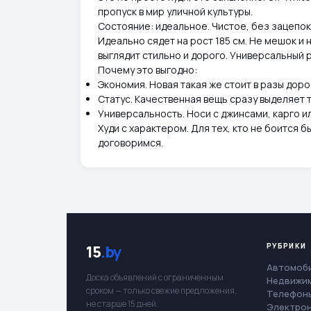
пропуск в мир уличной культуры.
Состояние: идеальное. Чистое, без зацепок 
Идеально сядет на рост 185 см. Не мешок и 
выглядит стильно и дорого. Универсальный 
Почему это выгодно:
Экономия. Новая такая же стоит в разы доро
Статус. Качественная вещь сразу выделяет т
Универсальность. Носи с джинсами, карго и
Худи с характером. Для тех, кто не боится
договоримся.
РУБРИКИ
15
.by
Автомоб
Доска объявлений с ограниченным
Недвижи
сроком — только свежие предложения,
Телефоны
не старше 15 дней.
Электро