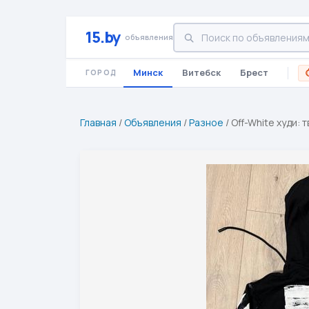
15.by
объявления
Минск
Витебск
Брест
ГОРОД
Главная
/
Объявления
/
Разное
/
Off-White худи: