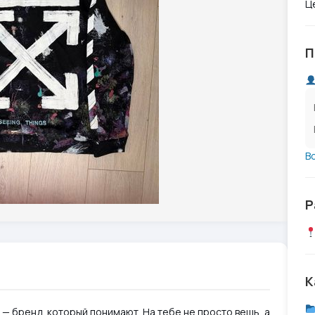
Ц
П
В
Р
К
e — бренд, который понимают. На тебе не просто вещь, а