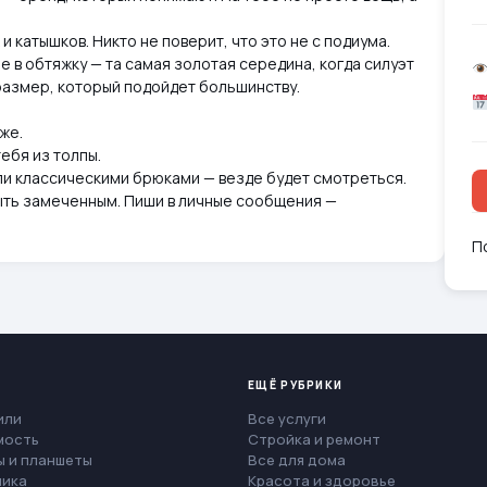
и катышков. Никто не поверит, что это не с подиума.
не в обтяжку — та самая золотая середина, когда силуэт
размер, который подойдет большинству.
же.
ебя из толпы.
ли классическими брюками — везде будет смотреться.
 быть замеченным. Пиши в личные сообщения —
П
ЕЩЁ РУБРИКИ
или
Все услуги
мость
Стройка и ремонт
 и планшеты
Все для дома
ника
Красота и здоровье