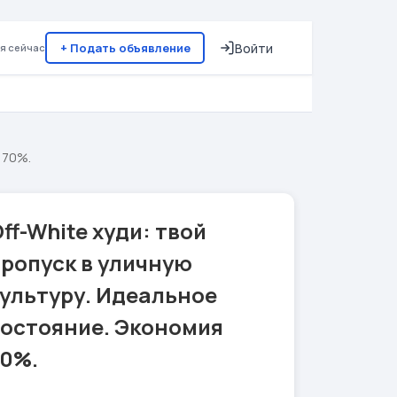
+ Подать объявление
Войти
я сейчас
 70%.
ff-White худи: твой
ропуск в уличную
ультуру. Идеальное
состояние. Экономия
70%.