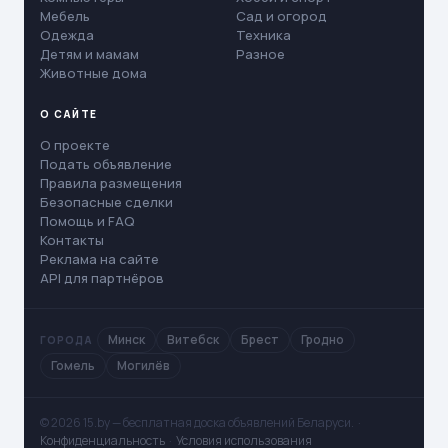
Мебель
Сад и огород
Одежда
Техника
Детям и мамам
Разное
Животные дома
О САЙТЕ
О проекте
Подать объявление
Правила размещения
Безопасные сделки
Помощь и FAQ
Контакты
Реклама на сайте
API для партнёров
Минск
Витебск
Брест
Гродно
ГОРОДА
Гомель
Могилёв
© 2026 15.by — бесплатная доска объявлений Беларуси. ·
Конфиденциальность
·
Условия использования