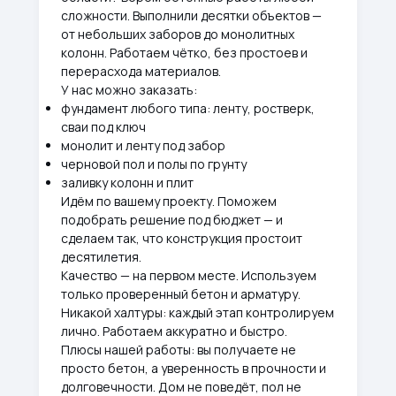
сложности. Выполнили десятки объектов —
от небольших заборов до монолитных
колонн. Работаем чётко, без простоев и
перерасхода материалов.
У нас можно заказать:
фундамент любого типа: ленту, ростверк,
сваи под ключ
монолит и ленту под забор
черновой пол и полы по грунту
заливку колонн и плит
Идём по вашему проекту. Поможем
подобрать решение под бюджет — и
сделаем так, что конструкция простоит
десятилетия.
Качество — на первом месте. Используем
только проверенный бетон и арматуру.
Никакой халтуры: каждый этап контролируем
лично. Работаем аккуратно и быстро.
Плюсы нашей работы: вы получаете не
просто бетон, а уверенность в прочности и
долговечности. Дом не поведёт, пол не