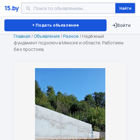
15.by
Найти
Минск
Витебск
Брест
⏱ ТОЛЬКО 15 ДНЕЙ
+ Подать объявление
Войти
Главная
/
Объявления
/
Разное
/
Надёжный
фундамент под ключ в Минске и области. Работаем
без простоев.