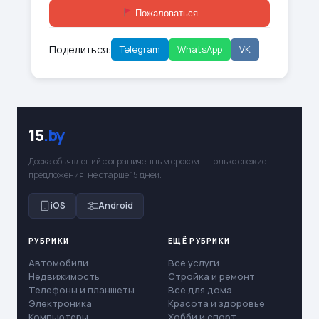
Пожаловаться
Поделиться:
Telegram
WhatsApp
VK
15
.by
Доска объявлений с ограниченным сроком — только свежие
предложения, не старше 15 дней.
iOS
Android
РУБРИКИ
ЕЩЁ РУБРИКИ
Автомобили
Все услуги
Недвижимость
Стройка и ремонт
Телефоны и планшеты
Все для дома
Электроника
Красота и здоровье
Компьютеры
Хобби и спорт