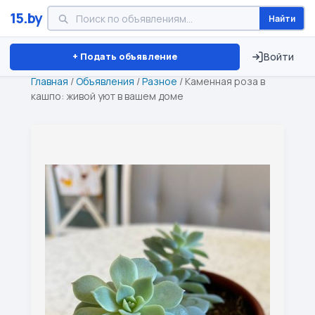
15.by
Найти
Минск
Витебск
Брест
⏱ ТОЛЬКО 15 ДНЕЙ
+ Подать объявление
Войти
Главная
/
Объявления
/
Разное
/
Каменная роза в
кашпо: живой уют в вашем доме