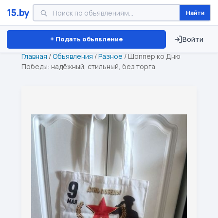
15.by
Найти
Минск
Витебск
Брест
⏱ ТОЛЬКО 15 ДНЕЙ
+ Подать объявление
Войти
Главная
/
Объявления
/
Разное
/
Шоппер ко Дню
Победы: надёжный, стильный, без торга