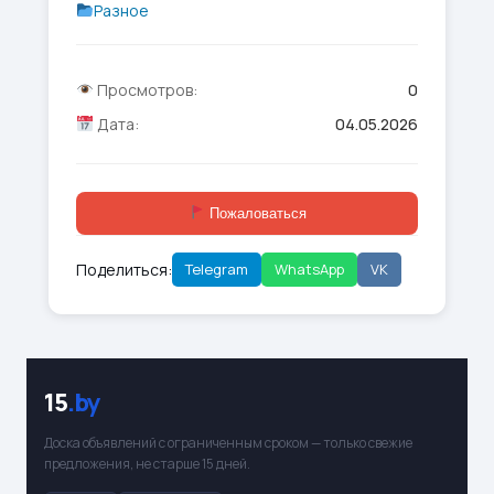
Разное
Просмотров:
0
Дата:
04.05.2026
Пожаловаться
Поделиться:
Telegram
WhatsApp
VK
15
.by
Доска объявлений с ограниченным сроком — только свежие
предложения, не старше 15 дней.