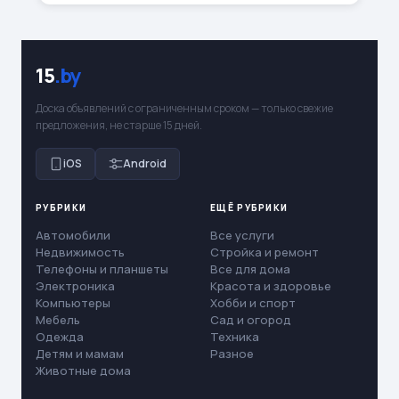
15
.by
Доска объявлений с ограниченным сроком — только свежие
предложения, не старше 15 дней.
iOS
Android
РУБРИКИ
ЕЩЁ РУБРИКИ
Автомобили
Все услуги
Недвижимость
Стройка и ремонт
Телефоны и планшеты
Все для дома
Электроника
Красота и здоровье
Компьютеры
Хобби и спорт
Мебель
Сад и огород
Одежда
Техника
Детям и мамам
Разное
Животные дома