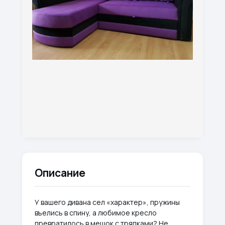
Описание
У вашего дивана сел «характер», пружины
въелись в спину, а любимое кресло
превратилось в мешок с тряпками? Не