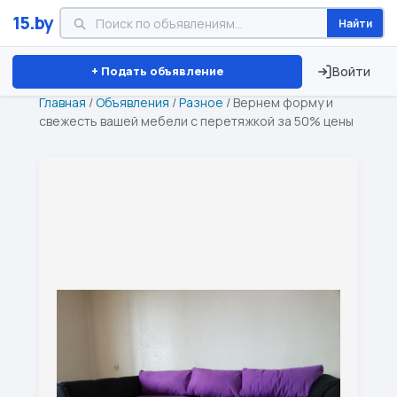
15.by
Найти
Минск
Витебск
Брест
⏱ ТОЛЬКО 15 ДНЕЙ
+ Подать объявление
Войти
Главная
/
Объявления
/
Разное
/
Вернем форму и
свежесть вашей мебели с перетяжкой за 50% цены