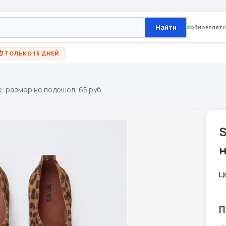
Найти
обновляетс
⏱ ТОЛЬКО 15 ДНЕЙ
е, размер не подошел, 65 руб
S
н
Ц
П