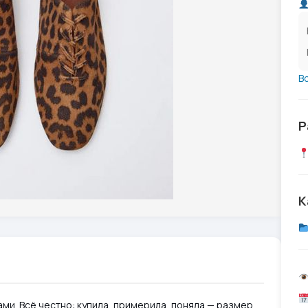
В
Р
К
ками. Всё честно: купила, примерила, поняла — размер