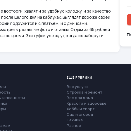
е восторги: хвалят и за удобную колодку, и за качество
е после целого дня на каблуках. Выглядят дороже своей
орый подружится и с платьем, и с джинсами.
осмотреть реальные фото и отзывы. Отдам за 65 рублей
П
ваше время. Эти туфли уже ждут, когда их заберут и
ЕЩЁ РУБРИКИ
или
Все услуги
мость
Стройка и ремонт
 и планшеты
Все для дома
ника
Красота и здоровье
еры
Хобби и спорт
Сад и огород
Техника
мамам
Разное