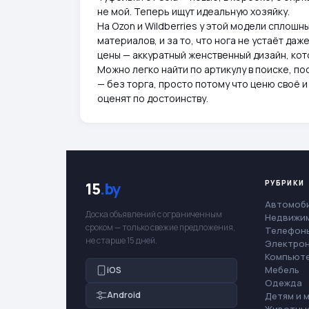
не мой. Теперь ищут идеальную хозяйку.
На Ozon и Wildberries у этой модели сплошны
материалов, и за то, что нога не устаёт даж
цены — аккуратный женственный дизайн, кот
Можно легко найти по артикулу в поиске, п
— без торга, просто потому что ценю своё и 
оценят по достоинству.
РУБРИКИ
15
.by
Автомоб
Доска объявлений с ограниченным
Недвижи
сроком — только свежие предложения,
Телефоны
не старше 15 дней.
Электро
Компьют
Мебель
iOS
Одежда
Android
Детям и 