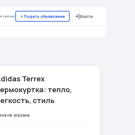
+ Подать объявление
Войти
я сейчас
didas Terrex
ермокуртка: тепло,
егкость, стиль
ена не указана