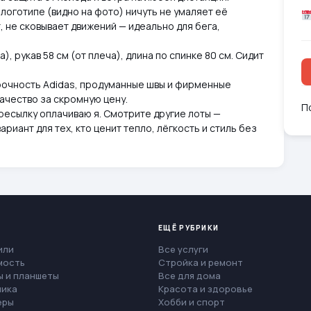
логотипе (видно на фото) ничуть не умаляет её
, не сковывает движений — идеально для бега,
.
 рукав 58 см (от плеча), длина по спинке 80 см. Сидит
рочность Adidas, продуманные швы и фирменные
ачество за скромную цену.
П
ресылку оплачиваю я. Смотрите другие лоты —
риант для тех, кто ценит тепло, лёгкость и стиль без
ЕЩЁ РУБРИКИ
или
Все услуги
мость
Стройка и ремонт
 и планшеты
Все для дома
ника
Красота и здоровье
еры
Хобби и спорт