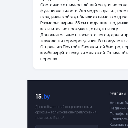
Состояние отличное, лёгкий след износа на 
функциональности. Эта модель дышит, греет
скандинавской ходьбы или активного отдыха
Размеры: ширина 55 см (подмышка-подмышка),
как влитая, не продувает, отводит влагу.
Дополнительные плюсы: это легендарная п
технологии терморегуляции. Вы получаете к
Отправляю Почтой и Европочтой быстро, пе
комбинируйте покупки с выгодой. Отличный ва
переплат
РУБРИКИ
15
.by
Автомоб
Доска объявлений с ограниченным
Недвижи
сроком — только свежие предложения,
Телефоны
не старше 15 дней.
Электро
Компьют