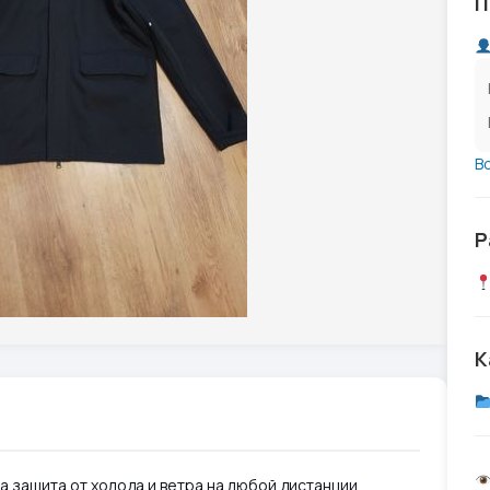
П
В
Р
К
а защита от холода и ветра на любой дистанции.