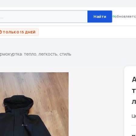
Найти
обновляетс
⏱ ТОЛЬКО 15 ДНЕЙ
ермокуртка: тепло, легкость, стиль
A
т
л
Ц