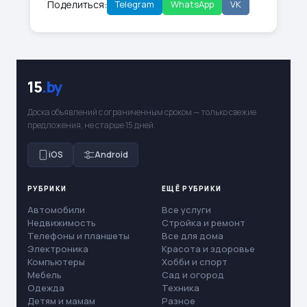
Поделиться:
Telegram
WhatsApp
VK
15
.by
Доска объявлений с ограниченным сроком — только свежие
предложения, не старше 15 дней.
iOS
Android
РУБРИКИ
ЕЩЁ РУБРИКИ
Автомобили
Все услуги
Недвижимость
Стройка и ремонт
Телефоны и планшеты
Все для дома
Электроника
Красота и здоровье
Компьютеры
Хобби и спорт
Мебель
Сад и огород
Одежда
Техника
Детям и мамам
Разное