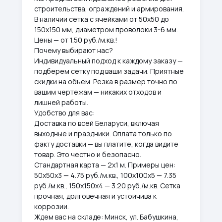
строительства, ограждений и армирования.
В наличии сетка с ячейками от 50х50 до
150х150 мм, диаметром проволоки 3-6 мм.
Цены — от 1.50 руб./м.кв.!
Почему выбирают нас?
Индивидуальный подход к каждому заказу —
подберем сетку под ваши задачи. Приятные
скидки на объем. Резка в размер точно по
вашим чертежам — никаких отходов и
лишней работы.
Удобство для вас:
Доставка по всей Беларуси, включая
выходные и праздники. Оплата только по
факту доставки — вы платите, когда видите
товар. Это честно и безопасно.
Стандартная карта — 2х1 м. Примеры цен:
50х50х3 — 4.75 руб./м.кв., 100х100х5 — 7.35
руб./м.кв., 150х150х4 — 3.20 руб./м.кв. Сетка
прочная, долговечная и устойчива к
коррозии.
Ждем вас на складе: Минск, ул. Бабушкина,