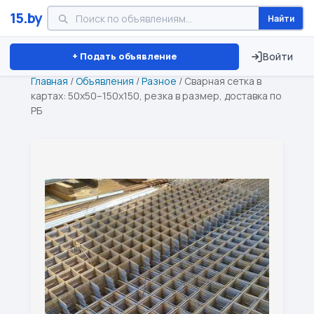
15.by
Найти
Минск
Витебск
Брест
⏱ ТОЛЬКО 15 ДНЕЙ
+ Подать объявление
Войти
Главная
/
Объявления
/
Разное
/
Сварная сетка в
картах: 50х50–150х150, резка в размер, доставка по
РБ