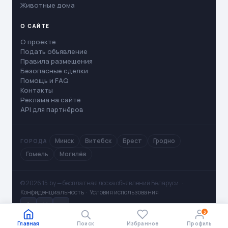
Животные дома
О САЙТЕ
О проекте
Подать объявление
Правила размещения
Безопасные сделки
Помощь и FAQ
Контакты
Реклама на сайте
API для партнёров
Минск
Витебск
Брест
Гродно
ГОРОДА
Гомель
Могилёв
© 2026 15.by — бесплатная доска объявлений Беларуси. ·
Конфиденциальность
·
Условия использования
✈
V
◻
3
Главная
Поиск
Избранное
Профиль