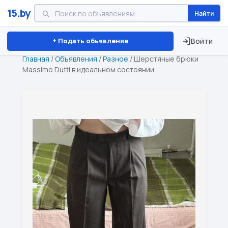
15.by
Найти
Минск
Витебск
Брест
⏱ ТОЛЬКО 15 ДНЕЙ
+ Подать объявление
Войти
Главная
/
Объявления
/
Разное
/
Шерстяные брюки
Massimo Dutti в идеальном состоянии